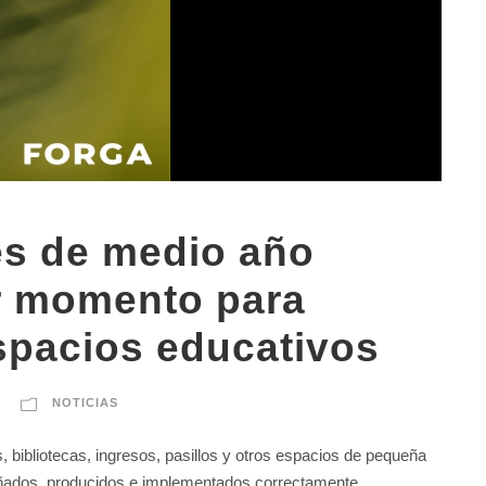
es de medio año
r momento para
spacios educativos
NOTICIAS
 bibliotecas, ingresos, pasillos y otros espacios de pequeña
eñados, producidos e implementados correctamente.