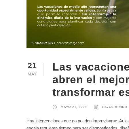
Las vacacion
21
MAY
abren el mejo
transformar e
MAYO 21, 2026
PS7C0-BR4ND
Hay intervenciones que no pueden improvisarse. Aulas,
escala requieren tiempo para ser diagnosticados, dis