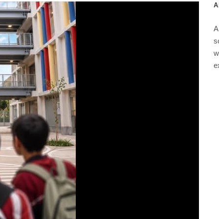
A
A
s
w
e