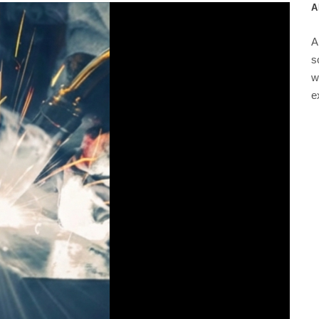
A
A
s
w
e