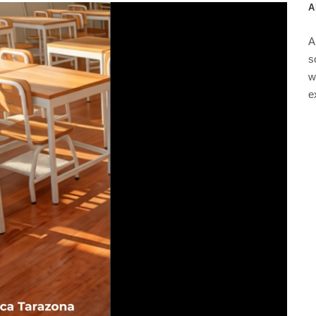
A
A
s
w
e